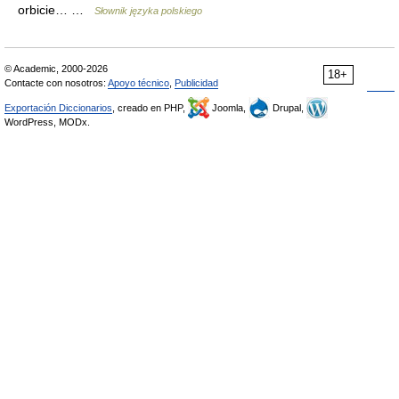
orbicie… …
Słownik języka polskiego
© Academic, 2000-2026
18+
Contacte con nosotros:
Apoyo técnico
,
Publicidad
Exportación Diccionarios
, creado en PHP,
Joomla,
Drupal,
WordPress, MODx.