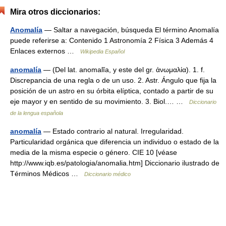
Mira otros diccionarios:
Anomalía
— Saltar a navegación, búsqueda El término Anomalía
puede referirse a: Contenido 1 Astronomía 2 Física 3 Además 4
Enlaces externos …
Wikipedia Español
anomalía
— (Del lat. anomalĭa, y este del gr. ἀνωμαλία). 1. f.
Discrepancia de una regla o de un uso. 2. Astr. Ángulo que fija la
posición de un astro en su órbita elíptica, contado a partir de su
eje mayor y en sentido de su movimiento. 3. Biol.… …
Diccionario
de la lengua española
anomalía
— Estado contrario al natural. Irregularidad.
Particularidad orgánica que diferencia un individuo o estado de la
media de la misma especie o género. CIE 10 [véase
http://www.iqb.es/patologia/anomalia.htm] Diccionario ilustrado de
Términos Médicos …
Diccionario médico