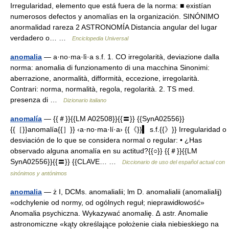
Irregularidad, elemento que está fuera de la norma: ■ existían
numerosos defectos y anomalías en la organización. SINÓNIMO
anormalidad rareza 2 ASTRONOMÍA Distancia angular del lugar
verdadero o… …
Enciclopedia Universal
anomalia
— a·no·ma·lì·a s.f. 1. CO irregolarità, deviazione dalla
norma: anomalia di funzionamento di una macchina Sinonimi:
aberrazione, anormalità, difformità, eccezione, irregolarità.
Contrari: norma, normalità, regola, regolarità. 2. TS med.
presenza di …
Dizionario italiano
anomalía
— {{＃}}{{LM A02508}}{{〓}} {{SynA02556}}
{{［}}anomalía{{］}} ‹a·no·ma·lí·a› {{《}}▍ s.f.{{》}} Irregularidad o
desviación de lo que se considera normal o regular: • ¿Has
observado alguna anomalía en su actitud?{{○}} {{＃}}{{LM
SynA02556}}{{〓}} {{CLAVE… …
Diccionario de uso del español actual con
sinónimos y antónimos
anomalia
— ż I, DCMs. anomalialii; lm D. anomalialii (anomalialij)
«odchylenie od normy, od ogólnych reguł; nieprawidłowość»
Anomalia psychiczna. Wykazywać anomalię. ∆ astr. Anomalie
astronomiczne «kąty określające położenie ciała niebieskiego na