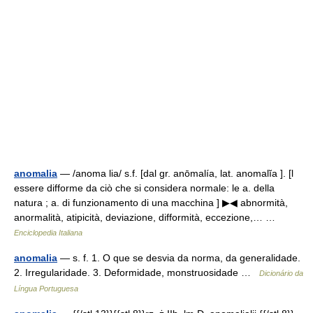
anomalia
— /anoma lia/ s.f. [dal gr. anōmalía, lat. anomalĭa ]. [l
essere difforme da ciò che si considera normale: le a. della
natura ; a. di funzionamento di una macchina ] ▶◀ abnormità,
anormalità, atipicità, deviazione, difformità, eccezione,… …
Enciclopedia Italiana
anomalia
— s. f. 1. O que se desvia da norma, da generalidade.
2. Irregularidade. 3. Deformidade, monstruosidade …
Dicionário da
Língua Portuguesa