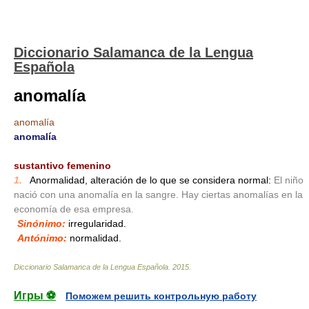
Diccionario Salamanca de la Lengua
Española
anomalía
anomalía
anomalía
_
sustantivo femenino
1.
_
Anormalidad, alteración de lo que se considera normal:
El niño
nació con una anomalía en la sangre. Hay ciertas anomalías en la
economía de esa empresa.
Sinónimo:
irregularidad.
Antónimo:
normalidad.
Diccionario Salamanca de la Lengua Española
.
2015
.
Игры ⚽
Поможем решить контрольную работу