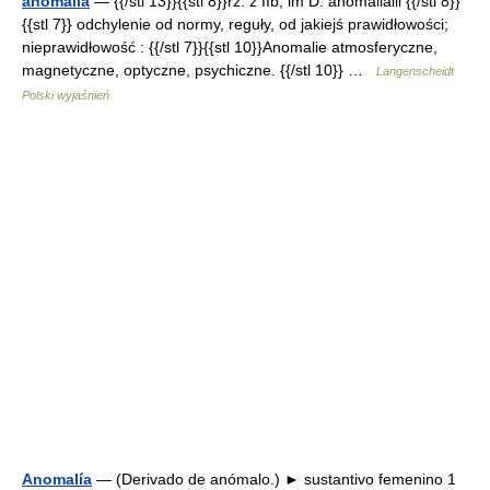
anomalia
— {{/stl 13}}{{stl 8}}rz. ż IIb, lm D. anomalialii {{/stl 8}}
{{stl 7}} odchylenie od normy, reguły, od jakiejś prawidłowości;
nieprawidłowość : {{/stl 7}}{{stl 10}}Anomalie atmosferyczne,
magnetyczne, optyczne, psychiczne. {{/stl 10}} …
Langenscheidt
Polski wyjaśnień
Anomalía
— (Derivado de anómalo.) ► sustantivo femenino 1