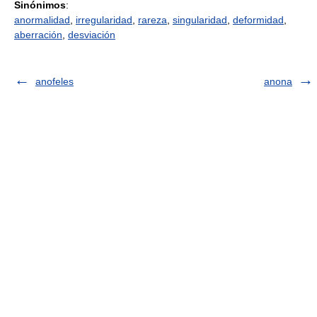
Sinónimos
:
anormalidad
,
irregularidad
,
rareza
,
singularidad
,
deformidad
,
aberración
,
desviación
anofeles
anona